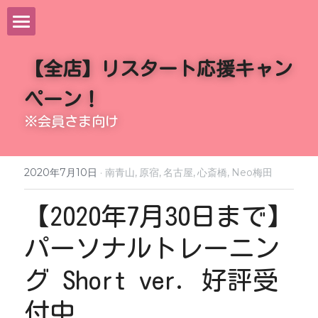
ＨＯＭＥ
【全店】リスタート応援キャン
パワーヒップネスとは
ペーン！
※会員さま向け
レッスン体験・導入施設
資格をとる
2020年7月10日
·
南青山,
原宿,
名古屋,
心斎橋,
Neo梅田
ONLINEレッスン
【2020年7月30日まで】
パーソナルトレーニン
グッズ
グ Short ver. 好評受
導入を希望する施設様へ
付中