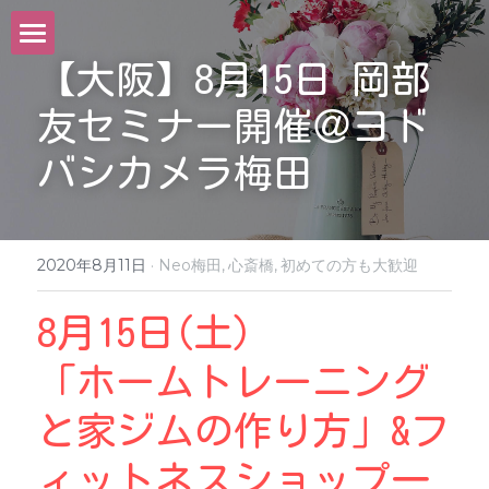
【大阪】8月15日 岡部
ＨＯＭＥ
友セミナー開催＠ヨド
パワーヒップネスとは
バシカメラ梅田
レッスン体験・導入施設
資格をとる
2020年8月11日
·
Neo梅田,
心斎橋,
初めての方も大歓迎
ONLINEレッスン
8月15日(土)
「ホームトレーニング
グッズ
と家ジムの作り方」&フ
導入を希望する施設様へ
ィットネスショップ一